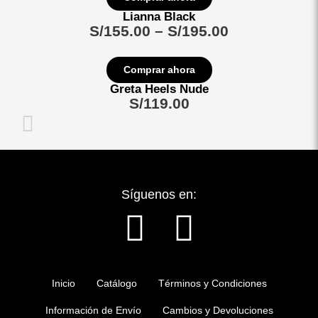
Lianna Black
S/
155.00
–
S/
195.00
Comprar ahora
Greta Heels Nude
S/
119.00
Síguenos en:
F
I
a
n
Inicio
Catálogo
Términos y Condiciones
c
s
Información de Envío
Cambios y Devoluciones