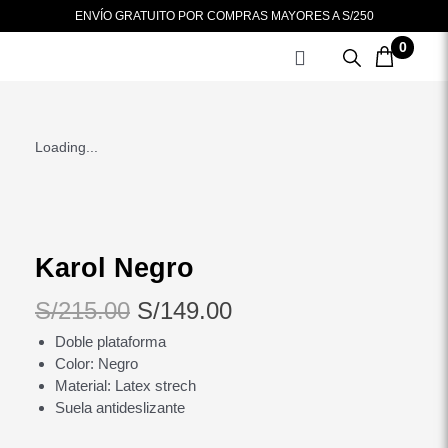
Ir
ENVÍO GRATUITO POR COMPRAS MAYORES A S/250
al
0
contenido
Loading...
Karol Negro
El
El
S/
215.00
S/
149.00
precio
precio
Doble plataforma
Color: Negro
original
actual
Material: Latex strech
era:
es:
Suela antideslizante
S/215.00.
S/149.00.
Karol