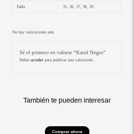
Talla
35, 36, 37, 38, 39
No hay valoraciones aún.
Sé el primero en valorar “Karol Negro”
Debes
acceder
para publicar una valoración.
También te pueden interesar
El
El
Este
Este
Este
Este
Este
Este
precio
precio
producto
producto
producto
producto
producto
producto
Comprar ahora