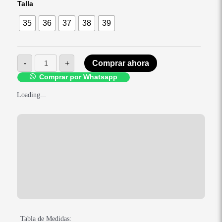
Talla
Negro
cantidad
35
36
37
38
39
-
+
Comprar ahora
Comprar por Whatsapp
Loading...
Medidas
Descripción
Información adicional
Valoraciones (0)
Tabla de Medidas: