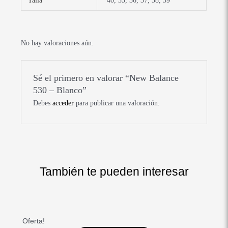
Talla
40, 35, 36, 37, 38, 39
No hay valoraciones aún.
Sé el primero en valorar “New Balance
530 – Blanco”
Debes
acceder
para publicar una valoración.
También te pueden interesar
El
El
El
El
El
El
El
El
Este
Este
Este
Este
Este
Este
precio
precio
precio
precio
precio
precio
precio
precio
producto
producto
producto
producto
producto
producto
Oferta!