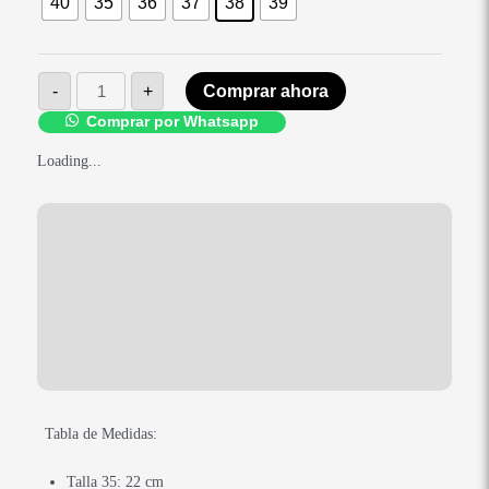
40
35
36
37
38
39
Blanco
cantidad
-
+
Comprar ahora
Comprar por Whatsapp
Loading...
Medidas
Descripción
Información adicional
Valoraciones (0)
Tabla de Medidas:
Talla 35: 22 cm