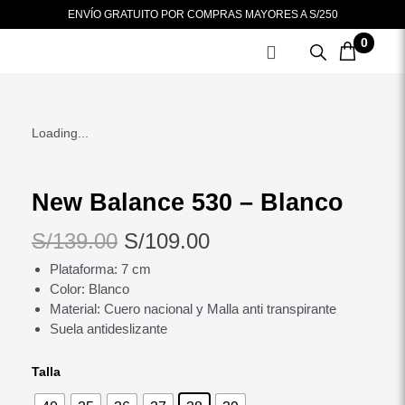
Ir
ENVÍO GRATUITO POR COMPRAS MAYORES A S/250
al
0
contenido
Loading...
New Balance 530 – Blanco
El
El
S/
139.00
S/
109.00
precio
precio
Plataforma: 7 cm
Color: Blanco
original
actual
Material: Cuero nacional y Malla anti transpirante
era:
es:
Suela antideslizante
S/139.00.
S/109.00.
New
Talla
Balance
530
-