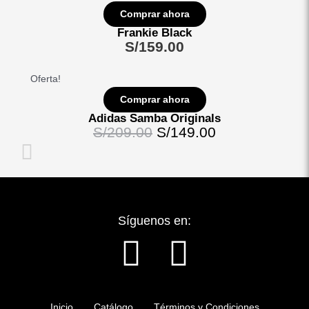
Comprar ahora
Frankie Black
S/
159.00
Oferta!
Comprar ahora
Adidas Samba Originals
S/
209.00
S/
149.00
Síguenos en:
F
I
a
n
Inicio
Catálogo
Términos y Condiciones