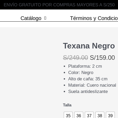
ENVÍO GRATUITO POR COMPRAS MAYORES A S/250
Catálogo
Términos y Condici
Texana Negro
El
E
S/
249.00
S/
159.00
precio
p
Plataforma: 2 cm
original
a
Color: Negro
Alto de caña: 35 cm
era:
e
Material: Cuero nacional
S/249.00.
S
Suela antideslizante
Texana
Talla
Negro
cantidad
35
36
37
38
39