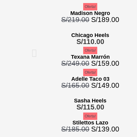
El
El
El
El
El
El
El
El
Oferta!
precio
precio
precio
precio
preci
preci
preci
preci
Madison Negro
S/
219.00
S/
189.00
original
original
original
original
actua
actua
actua
actua
era:
era:
era:
era:
es:
es:
es:
es:
S/219.00.
S/249.00.
S/165.00.
S/185.00.
S/189
S/159
S/149
S/139
Chicago Heels
S/
110.00
Oferta!
Texana Marrón
S/
249.00
S/
159.00
Oferta!
Adelle Taco 03
S/
165.00
S/
149.00
Sasha Heels
S/
115.00
Oferta!
Stilettos Lazo
S/
185.00
S/
139.00