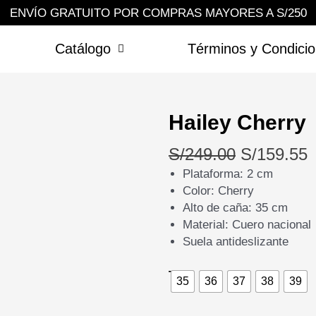
ENVÍO GRATUITO POR COMPRAS MAYORES A S/250
Catálogo
Términos y Condici
Hailey Cherry
El
E
S/
249.00
S/
159.55
precio
p
Plataforma: 2 cm
Color: Cherry
original
a
Alto de caña: 35 cm
era:
e
Material: Cuero nacional
S/249.00.
S
Suela antideslizante
Hailey
Talla
35
36
37
38
39
Cherry
cantidad