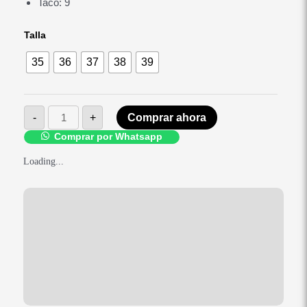
Taco: 9
Kalú
Talla
Black
cantidad
35
36
37
38
39
-
+
Comprar ahora
Comprar por Whatsapp
Loading...
Medidas
Descripción
Información adicional
Valoraciones (0)