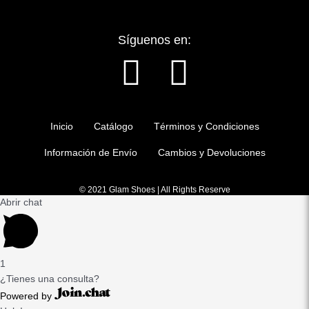
Síguenos en:
F
I
a
n
Inicio
Catálogo
Términos y Condiciones
c
s
Información de Envío
Cambios y Devoluciones
e
t
© 2021 Glam Shoes | All Rights Reserve
b
a
Abrir chat
o
g
1
o
r
¿Tienes una consulta?
Powered by