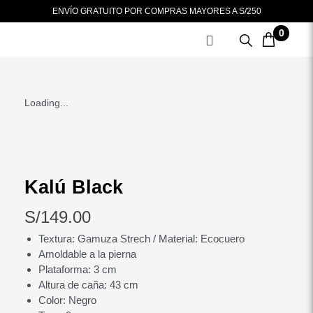
Ir
ENVÍO GRATUITO POR COMPRAS MAYORES A S/250
al
0
contenido
Loading...
Kalú Black
S/
149.00
Textura: Gamuza Strech / Material: Ecocuero
Amoldable a la pierna
Plataforma: 3 cm
Altura de caña: 43 cm
Color: Negro