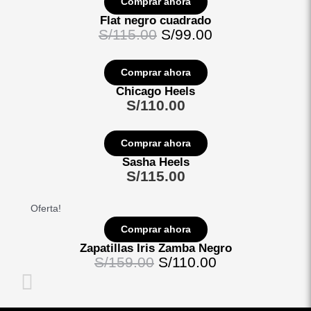
Comprar ahora
de
de
de
de
de
de
Flat negro cuadrado
producto
producto
producto
producto
producto
producto
S/
115.00
S/
99.00
Comprar ahora
Chicago Heels
S/
110.00
Comprar ahora
Sasha Heels
S/
115.00
Oferta!
Comprar ahora
Zapatillas Iris Zamba Negro
S/
159.00
S/
110.00